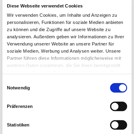
Diese Webseite verwendet Cookies
Wir verwenden Cookies, um Inhalte und Anzeigen zu
News
personalisieren, Funktionen für soziale Medien anbieten
Fahrerstammtisch
zu können und die Zugriffe auf unsere Website zu
Projekt Landjugend
analysieren. Außerdem geben wir Informationen zu Ihrer
Mitglied werden
Tarife
Verwendung unserer Website an unsere Partner für
Emilio Portal
soziale Medien, Werbung und Analysen weiter. Unsere
Partner
Partner führen diese Informationen möglicherweise mit
weiteren Daten zusammen, die Sie ihnen bereitgestellt
haben oder die sie im Rahmen Ihrer Nutzung der Dienste
gesammelt haben.
Einwilligungsauswahl
Notwendig
Impressum
DSGVO
Präferenzen
Mitglied werden
Statistiken
Beitrittserklärung
Herunterladen