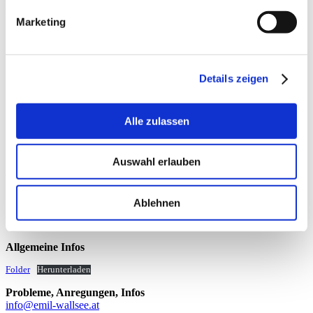
EMIL-Fahrtendienst nutzen – so funktioniert´s
Marketing
Mitglied beim Verein „EMIL-Wallsee-Sindelburg“ werden.
Das Anmeldeformular für die Mitgliedschaft erhalten Sie ab
sofort am Gemeindeamt bzw. unter
www.emil-wallsee.at
Anmeldeformular ausfüllen, am Gemeindeamt abgeben oder
Details zeigen
per E-Mail an
gemeinde@wallsee-sindelburg.gv.at
senden.
Zugangsdaten für Online-Anmeldung werden nach der
Beitrittserklärung übermittelt.
Buchung Ihrer Fahrt: bis 2 Stunden vor der Fahrt online oder
Alle zulassen
telefonisch durchführen.
Es können ausschließlich Bürgerinnen und Bürger von Wallsee-
Auswahl erlauben
Sindelburg Mitglied werden. Der Fahrtendienst steht ausschließlich
Vereinsmitgliedern von „EMIL-Wallsee-Sindelburg“ zur Verfügung.
Die Mitgliedschaft ist monatlich kündbar.
Ablehnen
HIER FINDEST DU UNS
Allgemeine Infos
Folder
Herunterladen
Probleme, Anregungen, Infos
info@emil-wallsee.at